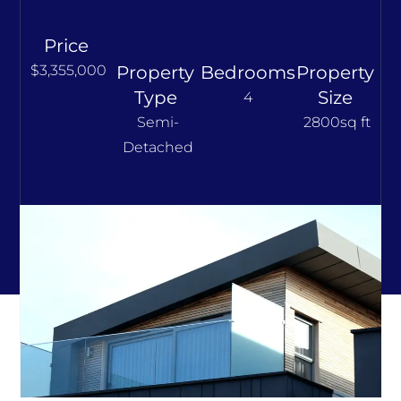
Price
$3,355,000
Property
Bedrooms
Property
Type
Size
4
Semi-
2800sq ft
Detached